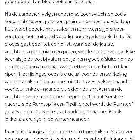
geprobeerd. Dat bleek ook prima te gaan.
Na de aardbeien volgen andere seizoensvruchten zoals
kersen, abrikozen, perziken, pruimen en bessen. Elke laag
fruit wordt bedekt met suiker en rum, waarbij je ervoor
zorgt dat het fruit altijd volledig ondergedompeld blijft. Dit
proces gaat door tot de herfst, wanneer de laatste
vruchten, zoals druiven en peren, worden toegevoegd. Elke
keer als je de pot bijvult, moet je hem goed afsluiten en op
een koele, donkere plaats wegzetten, zodat het fruit kan
rijpen. Het rijpingsproces is cruciaal voor de ontwikkeling
van de smaken. Gedurende minstens zes weken, maar bij
voorkeur enkele maanden, trekken de smaken van de
vruchten en de rum samen. Tegen de tijd dat Kerstmis
nadert, is de Rumtopf klaar. Traditioneel wordt de Rumtopf
geserveerd met vanille-ijs of pudding, maar het is ook
lekker als drankje in de wintermaanden.
In principe kun je allerlei soorten fruit gebruiken. Als je over
een moestuin beschikt is dat mooi, maar het fruit kopen, bij