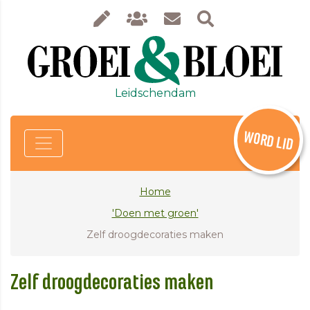
Leidschendam
WORD LID
Home
'Doen met groen'
Zelf droogdecoraties maken
Zelf droogdecoraties maken