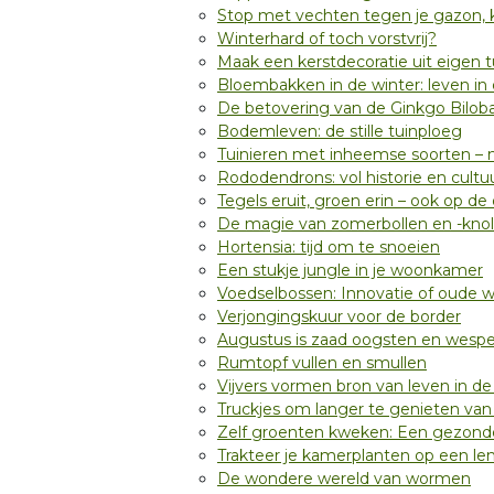
Stop met vechten tegen je gazon, ki
Winterhard of toch vorstvrij?
Maak een kerstdecoratie uit eigen t
Bloembakken in de winter: leven i
De betovering van de Ginkgo Bilob
Bodemleven: de stille tuinploeg
Tuinieren met inheemse soorten – m
Rododendrons: vol historie en cultu
Tegels eruit, groen erin – ook op de o
De magie van zomerbollen en -knoll
Hortensia: tijd om te snoeien
Een stukje jungle in je woonkamer
Voedselbossen: Innovatie of oude w
Verjongingskuur voor de border
Augustus is zaad oogsten en wespe
Rumtopf vullen en smullen
Vijvers vormen bron van leven in de
Truckjes om langer te genieten van
Zelf groenten kweken: Een gezon
Trakteer je kamerplanten op een le
De wondere wereld van wormen