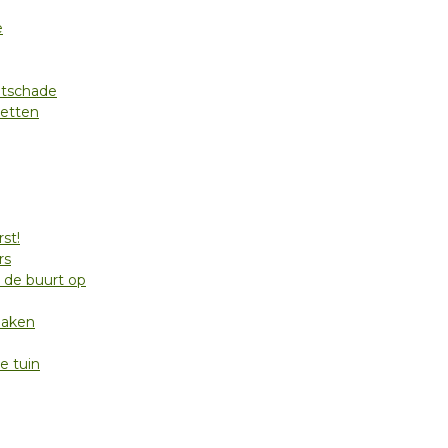
e
atschade
etten
st!
rs
 de buurt op
maken
e tuin