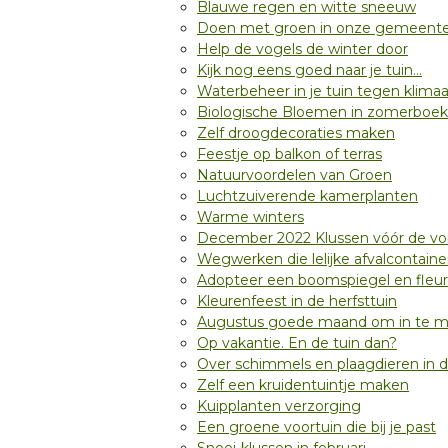
Blauwe regen en witte sneeuw
Doen met groen in onze gemeent
Help de vogels de winter door
Kijk nog eens goed naar je tuin…
Waterbeheer in je tuin tegen klima
Biologische Bloemen in zomerboek
Zelf droogdecoraties maken
Feestje op balkon of terras
Natuurvoordelen van Groen
Luchtzuiverende kamerplanten
Warme winters
December 2022 Klussen vóór de vor
Wegwerken die lelijke afvalcontaine
Adopteer een boomspiegel en fleur
Kleurenfeest in de herfsttuin
Augustus goede maand om in te 
Op vakantie. En de tuin dan?
Over schimmels en plaagdieren in d
Zelf een kruidentuintje maken
Kuipplanten verzorging
Een groene voortuin die bij je past