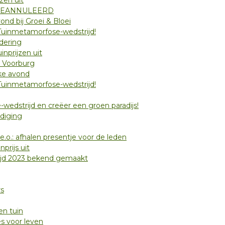
zen uit
n’ GEANNULEERD
ond bij Groei & Bloei
uinmetamorfose-wedstrijd!
dering
inprijzen uit
 Voorburg
jke avond
uinmetamorfose-wedstrijd!
dstrijd en creëer een groen paradijs!
diging
e.o.: afhalen presentje voor de leden
prijs uit
ijd 2023 bekend gemaakt
rs
en tuin
s voor leven