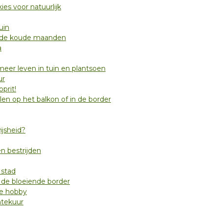
es voor natuurlijk
uin
n de koude maanden
a
eer leven in tuin en plantsoen
ur
prit!
en op het balkon of in de border
ijsheid?
n bestrijden
 stad
 de bloeiende border
de hobby
ntekuur