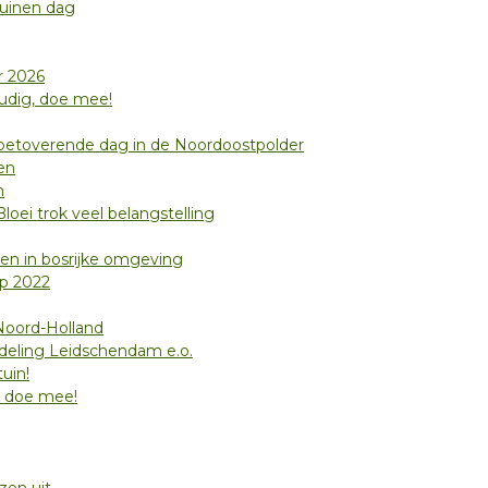
uinen dag
r 2026
oudig, doe mee!
 betoverende dag in de Noordoostpolder
en
n
oei trok veel belangstelling
 en in bosrijke omgeving
p 2022
Noord-Holland
afdeling Leidschendam e.o.
uin!
– doe mee!