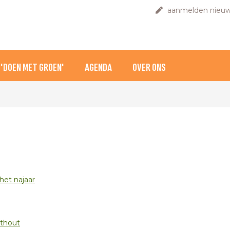
aanmelden nieuw
'DOEN MET GROEN'
AGENDA
OVER ONS
het najaar
sthout