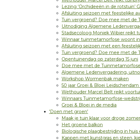
Wethouder Marcel Belt reikt tuinprij
Lezing ‘Orchideeën in de rotstui
Afsluiting seizoen met feestelijke av
Tuin vergroend? Doe mee met de T
Uitnodiging Algemene Ledenverga
Stadsecoloog Moniek Wibier reikt tu
Winnaar tuinmetamorfose woont in
Afsluiting seizoen met een feesteli
Tuin vergroend? Doe mee met de T
Opentuinendag op zaterdag 15 juni
Doe mee met de Tuinmetamorfose-we
Algemene Ledenvergadering, uitno
Workshop Wormenbak maken
50 jaar Groei & Bloei Leidschendam 
Wethouder Marcel Belt reikt voortuin
Winnaars Tuinmetamorfose-wedstr
Groei & Bloei in de media
'Doen met groen'
Maak je tuin klaar voor droge zome
Het groene balkon
Biologische plaagbestrijding in huis 
Kappen met kunstgras en steen, kie