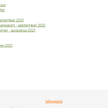
door
fst
september 2021
tuinexpert - september 2021
omer - augustus 2021
mei 2021
Informatie