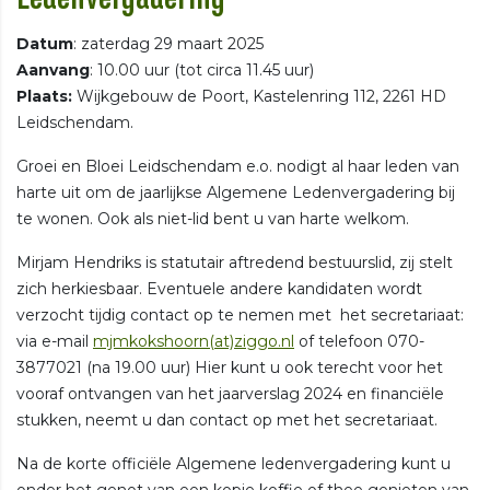
Datum
: zaterdag 29 maart 2025
Aanvang
: 10.00 uur (tot circa 11.45 uur)
Plaats:
Wijkgebouw de Poort, Kastelenring 112, 2261 HD
Leidschendam.
Groei en Bloei Leidschendam e.o. nodigt al haar leden van
harte uit om de jaarlijkse Algemene Ledenvergadering bij
te wonen. Ook als niet-lid bent u van harte welkom.
Mirjam Hendriks is statutair aftredend bestuurslid, zij stelt
zich herkiesbaar. Eventuele andere kandidaten wordt
verzocht tijdig contact op te nemen met het secretariaat:
via e-mail
mjmkokshoorn(at)ziggo.nl
of telefoon 070-
3877021 (na 19.00 uur) Hier kunt u ook terecht voor het
vooraf ontvangen van het jaarverslag 2024 en financiële
stukken, neemt u dan contact op met het secretariaat.
Na de korte officiële Algemene ledenvergadering kunt u
onder het genot van een kopje koffie of thee genieten van