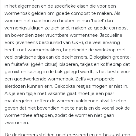
in het algemeen en de specifieke eisen die voor een
wormenbak gelden om goede compost te maken. Als
wormen het naar hun zin hebben in hun ‘hotel’ dan
vermenigvuldigen ze zich snel, maken ze goede compost
en bovendien zeer vruchtbare wormenthee. Jacqueline
Vork (eveneens bestuurslid van G&B), die veel ervaring
heeft met wormenbakken, begeleidde de workshop met
veel praktische tips aan de deelnemers. Biologisch groente-
en fruitafval (géén citrus), bladeren, takjes en koffiedrap dat
gemixt en luchtig in de bak gelegd wordt, is het beste voor
een goedwerkende wormenbak. Zelfs versnipperde
eierdozen kunnen erin. Gekookte restjes mogen er niet in.
Als je een tijdje met vakantie gaat moet je een paar
maatregelen treffen: de wormen voldoende afval te eten
geven dat niet bovendien niet te nat is en de vooral ook de
wormenthee aftappen, zodat de wormen niet gaan
zwemmen.
De deelnemers stelden geïnteresseerd en enthousiast een