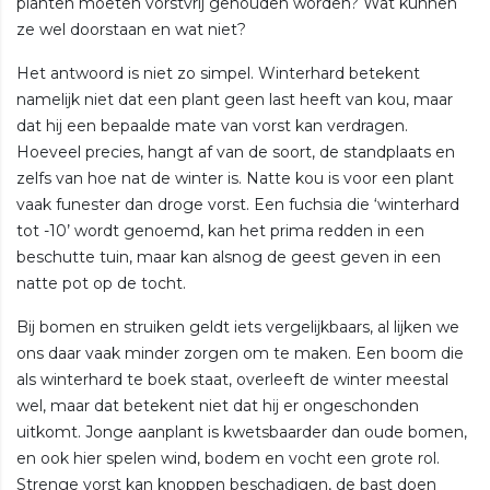
planten moeten vorstvrij gehouden worden? Wat kunnen
ze wel doorstaan en wat niet?
Het antwoord is niet zo simpel. Winterhard betekent
namelijk niet dat een plant geen last heeft van kou, maar
dat hij een bepaalde mate van vorst kan verdragen.
Hoeveel precies, hangt af van de soort, de standplaats en
zelfs van hoe nat de winter is. Natte kou is voor een plant
vaak funester dan droge vorst. Een fuchsia die ‘winterhard
tot -10’ wordt genoemd, kan het prima redden in een
beschutte tuin, maar kan alsnog de geest geven in een
natte pot op de tocht.
Bij bomen en struiken geldt iets vergelijkbaars, al lijken we
ons daar vaak minder zorgen om te maken. Een boom die
als winterhard te boek staat, overleeft de winter meestal
wel, maar dat betekent niet dat hij er ongeschonden
uitkomt. Jonge aanplant is kwetsbaarder dan oude bomen,
en ook hier spelen wind, bodem en vocht een grote rol.
Strenge vorst kan knoppen beschadigen, de bast doen